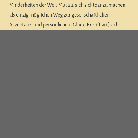
Minderheiten der Welt Mut zu, sich sichtbar zu machen,
als einzig möglichen Weg zur gesellschaftlichen
Akzeptanz, und persönlichem Glück. Er ruft auf, sich
nicht klein machen zu lassen.
Die Mischung zwischen Fantasy und Themenaktualität
ist klug und ausgewogen. Das Buch ist flüssig
geschrieben. Der Leser fühlt sich mitgenommen und in
die Handlung integriert. Ich verdanke dem Autor eine
schlaflose Nacht, denn ich konnte das Buch nicht aus der
Hand legen. Ich halte dieses Buch, diese Geschichte für
wichtig, denn der Mensch wird nur tolerieren wenn er
akzeptiert. Über einige Rechtschreib- und
Grammatikfehler möchte ich hier einmal hinweg sehen.